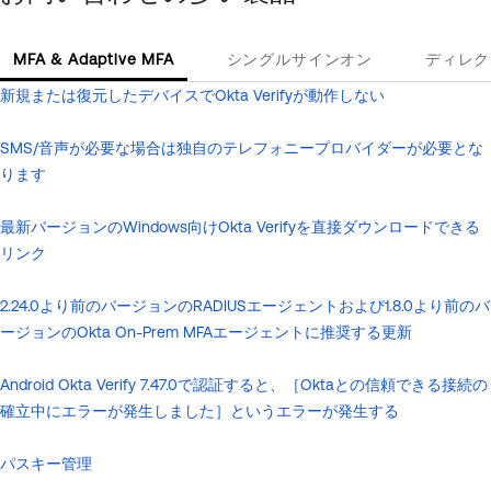
MFA & Adaptive MFA
シングルサインオン
ディレク
新規または復元したデバイスでOkta Verifyが動作しない
SMS/音声が必要な場合は独自のテレフォニープロバイダーが必要とな
ります
最新バージョンのWindows向けOkta Verifyを直接ダウンロードできる
リンク
2.24.0より前のバージョンのRADIUSエージェントおよび1.8.0より前のバ
ージョンのOkta On-Prem MFAエージェントに推奨する更新
Android Okta Verify 7.47.0で認証すると、［Oktaとの信頼できる接続の
確立中にエラーが発生しました］というエラーが発生する
パスキー管理