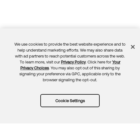
We use cookies to provide the best website experience and to
Feedback
help understand marketing efforts. We may also share data
with ad partners to reach potential customers across the web.
To learn more, visit our
Privacy Policy
. Click here for
Your
Privacy Choices
. You may also opt out of this sharing by
signaling your preference via GPC, applicable only to the
browser signaling the opt-out.
Cookie Settings