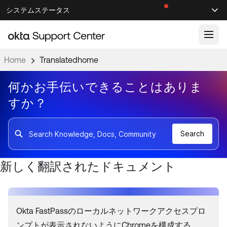
ナ
メ
システムステータス
Sel
ビ
イ
お知らせ
検索
Select
ゲ
ン
ー
コ
シ
ン
Home
Translatedhome
ナレッジベース
ョ
テ
ン
ン
何かお手伝いできることはありま
ナレッジ記事
へ
ツ
すか？
ドキュメント
サポート動画 ↗
ス
へ
キ
ス
製品ドキュメント ↗
ッ
キ
Search
Search
コミュニティー
開発者用ドキュメント ↗
プ
ッ
プ
製品リリースノート ↗
新しく翻訳されたドキュメント
OKTA COMMUNITY
リソース
コミュニティホーム
製品ハブ
フォーラム
Okta FastPassのローカルネットワークアクセスプロ
学習
Customer Success Hub
ブログ
ンプトが表示されないようにChromeを構成する