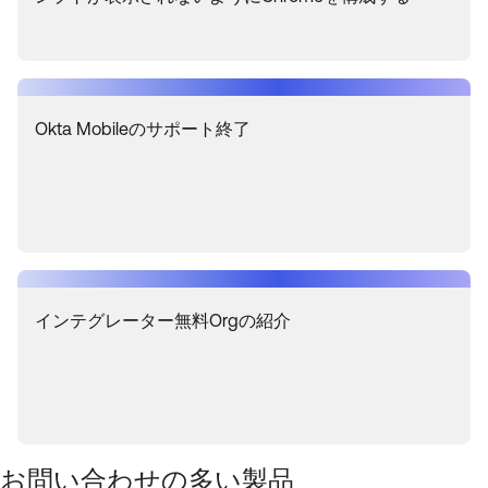
製品リリースの最新情報
OKTA LEARNING
ディスカッショングループ
サポートを受ける
学習計画 ↗
OKTA DEVELOPER COMMUNITY
ケースをオープン
コース ↗
開発者フォーラム
Okta Mobileのサポート終了
ラボ ↗
サインイン
開発者向けブログ
スキルバッジ ↗
イベントとウェビナー
Okta Ideas ↗
認定 ↗
Okta Learning ↗
インテグレーター無料Orgの紹介
お問い合わせの多い製品